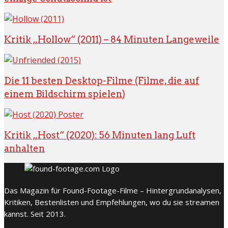
Kritik „Hollow“ (2011) – 84 Minuten Langeweile
Die 11 besten Desktop-Filme (Filme, die auf
einem Bildschirm spielen)
Kritik „Host“ (2020): 56 Minuten lang Luft
anhalten
Das Magazin für Found-Footage-Filme – Hintergrundanalysen,
Kritiken, Bestenlisten und Empfehlungen, wo du sie streamen
kannst. Seit 2013.