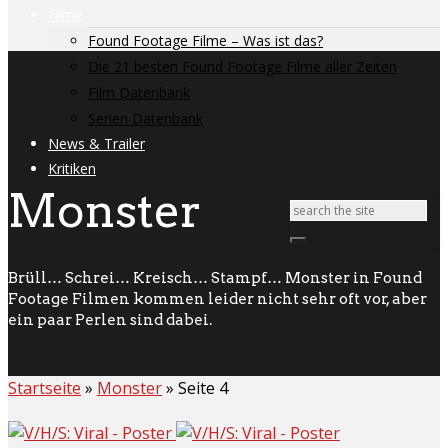
Filme
Found Footage Filme – Was ist das?
Die 21 besten Found Footage Filme aller Zeiten
Film Datenbank
Serien Datenbank
News & Trailer
Kritiken
Monster
Brüll… Schrei… Kreisch… Stampf… Monster in Found
Footage Filmen kommen leider nicht sehr oft vor, aber
ein paar Perlen sind dabei.
Startseite
»
Monster
»
Seite 4