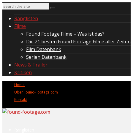
Ranglisten
Filme
Found Footage Filme – Was ist das?
Die 21 besten Found Footage Filme aller Zeiten
Film Datenbank
Serien Datenbank
News & Trailer
Kritiken
Home
Über Found-Footage.com
Kontakt
Ranglisten