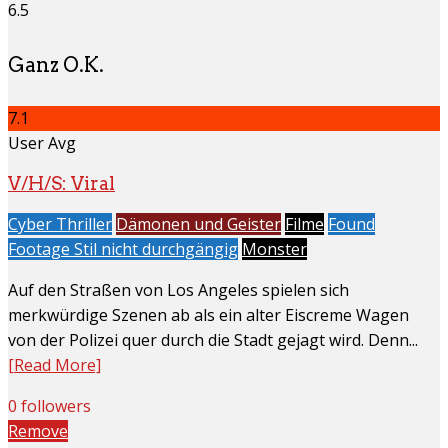
6.5
Ganz O.K.
7.1
User Avg
V/H/S: Viral
Cyber Thriller
Dämonen und Geister
Filme
Found
Footage Stil nicht durchgängig
Monster
Auf den Straßen von Los Angeles spielen sich
merkwürdige Szenen ab als ein alter Eiscreme Wagen
von der Polizei quer durch die Stadt gejagt wird. Denn...
[Read More]
0 followers
Remove