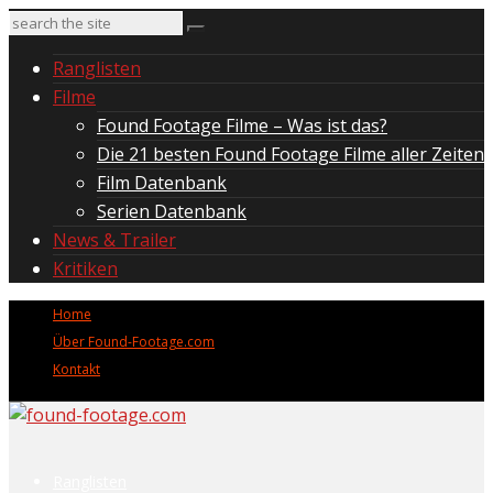
Ranglisten
Filme
Found Footage Filme – Was ist das?
Die 21 besten Found Footage Filme aller Zeiten
Film Datenbank
Serien Datenbank
News & Trailer
Kritiken
Home
Über Found-Footage.com
Kontakt
Ranglisten