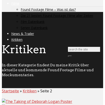
Filme
Found Footage Filme – Was ist das?
Die 21 besten Found Footage Filme aller Zeiten
Film Datenbank
Serien Datenbank
News & Trailer
Kritiken
Kritiken
In dieser Kategorie findest Du meine Kritik über
aktuelle und kommende Found Footage Filme und
Mockumentaries.
Startseite
»
Kritiken
»
Seite 2