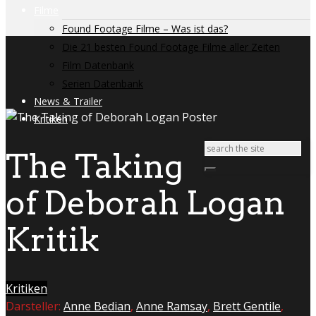
Filme
Found Footage Filme – Was ist das?
Die 21 besten Found Footage Filme aller Zeiten
Film Datenbank
Serien Datenbank
News & Trailer
Kritiken
The Taking
of Deborah Logan
Kritik
Kritiken
Darsteller:
Anne Bedian
,
Anne Ramsay
,
Brett Gentile
,