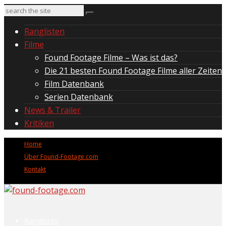
Ranglisten
Filme
Found Footage Filme – Was ist das?
Die 21 besten Found Footage Filme aller Zeiten
Film Datenbank
Serien Datenbank
News & Trailer
Kritiken
Home
Über Found-Footage.com
Kontakt
Ranglisten