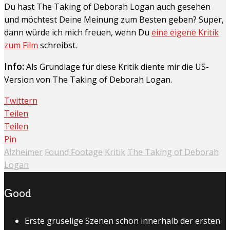
Du hast The Taking of Deborah Logan auch gesehen
und möchtest Deine Meinung zum Besten geben? Super,
dann würde ich mich freuen, wenn Du
eine eigene Kritik
zum Film
schreibst.
Info:
Als Grundlage für diese Kritik diente mir die US-
Version von The Taking of Deborah Logan.
Twittern
Teilen
Teilen
Pin
Alzheimer
Found Footage
Kritik
The Taking of Deborah
Logan
Good
Erste gruselige Szenen schon innerhalb der ersten