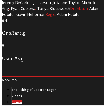
Jeremy DeCarlos
,
Jill Larson
,
Julianne Taylor
,
Michelle
Ang
,
Ryan Cutrona
,
Tonya Bludsworth
Drehbuch:
Adam
Robitel
,
Gavin Heffernan
Regie:
Adam Robitel
8.4
Großartig
8
User Avg
More Info
The Taking of Deborah Logan
Videos
Review