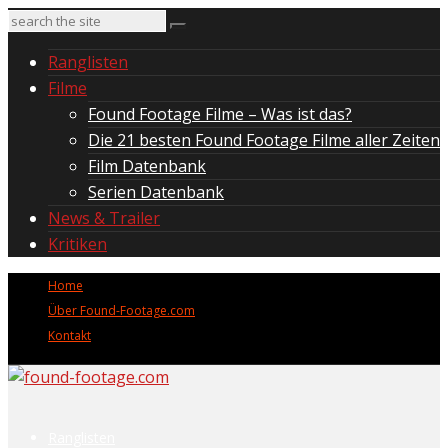
Ranglisten
Filme
Found Footage Filme – Was ist das?
Die 21 besten Found Footage Filme aller Zeiten
Film Datenbank
Serien Datenbank
News & Trailer
Kritiken
Home
Über Found-Footage.com
Kontakt
Ranglisten