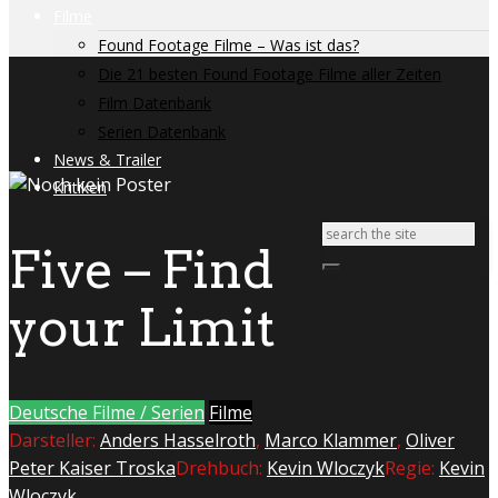
Filme
Found Footage Filme – Was ist das?
Die 21 besten Found Footage Filme aller Zeiten
Film Datenbank
Serien Datenbank
News & Trailer
Kritiken
Five – Find
your Limit
Deutsche Filme / Serien
Filme
Darsteller:
Anders Hasselroth
,
Marco Klammer
,
Oliver
Peter Kaiser Troska
Drehbuch:
Kevin Wloczyk
Regie:
Kevin
Wloczyk