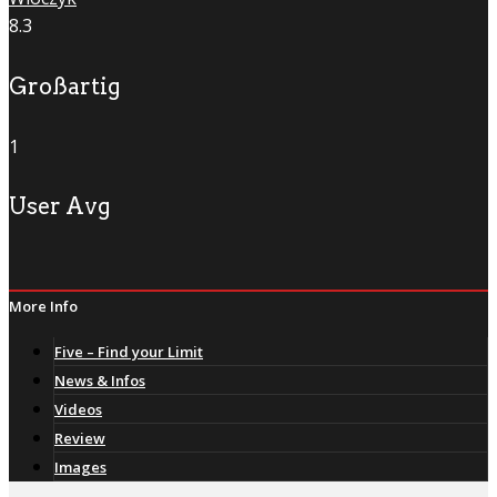
8.3
Großartig
1
User Avg
More Info
Five – Find your Limit
News & Infos
Videos
Review
Images