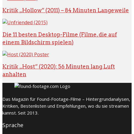
Kritik „Hollow“ (2011) – 84 Minuten Langeweile
Die 11 besten Desktop-Filme (Filme, die auf
einem Bildschirm spielen)
Kritik „Host“ (2020): 56 Minuten lang Luft
anhalten
Das Magazin für Found-Footage-Filme – Hintergrundanalysen,
Kritiken, Bestenlisten und Empfehlungen, wo du sie streamen
kannst. Seit 2013.
Sprache