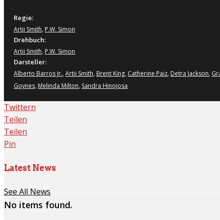
Regie:
Artii Smith
,
P.W. Simon
Drehbuch:
Artii Smith
,
P.W. Simon
Darsteller:
Alberto Barros Jr.
,
Artii Smith
,
Brent King
,
Catherine Paiz
,
Detra Jackson
,
Gr
Goynes
,
Melinda Milton
,
Sandra Hinojosa
Twittern
Teilen
Teilen
Pin
Latest News
See All News
No items found.