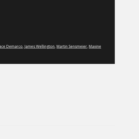
ace Demarco
,
James Wellington
,
Martin Sensmeier
,
Maxine