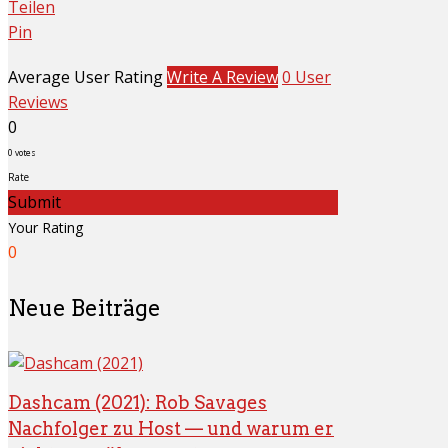
Teilen
Pin
Average User Rating
Write A Review
0 User
Reviews
0
0
votes
Rate
Submit
Your Rating
0
Neue Beiträge
Dashcam (2021): Rob Savages
Nachfolger zu Host — und warum er