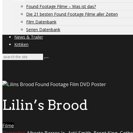
Found Footage Filme – Was ist das?
Die 21 besten Found Footage Filme aller Zeiten
Film Datenbank
Serien Datenbank
News & Trailer
Kritiken
Lilin’s Brood
Filme
Darsteller:
Alberto Barros Jr.
,
Artii Smith
,
Brent King
,
Cathe