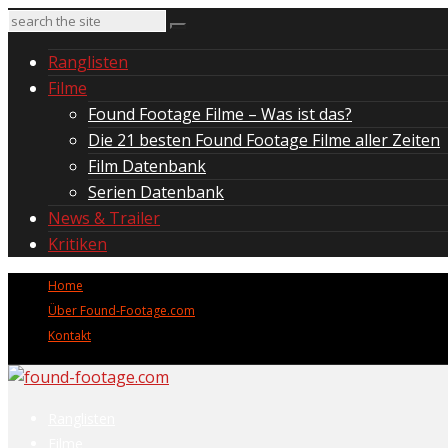
Ranglisten
Filme
Found Footage Filme – Was ist das?
Die 21 besten Found Footage Filme aller Zeiten
Film Datenbank
Serien Datenbank
News & Trailer
Kritiken
Home
Über Found-Footage.com
Kontakt
Ranglisten
Filme