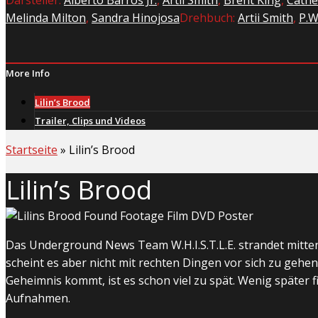
Melinda Milton
,
Sandra Hinojosa
Drehbuch:
Artii Smith
,
P.W
More Info
Lilin’s Brood
Trailer, Clips und Videos
Startseite
»
Lilin’s Brood
Lilin’s Brood
Das Underground News Team W.H.I.S.T.L.E. strandet mitten
scheint es aber nicht mit rechten Dingen vor sich zu gehen
Geheimnis kommt, ist es schon viel zu spät. Wenig später 
Aufnahmen.