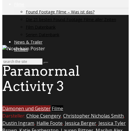
Filme
Found Footage Filme – Was ist das?
Die 21 besten Found Footage Filme aller Zeiten
Film Datenbank
Serien Datenbank
News & Trailer
Kritiken
Paranormal
Activity 3
Dämonen und Geister
Filme
Darsteller:
Chloe Csengery
,
Christopher Nicholas Smith
,
Dustin Ingram
,
Hallie Foote
,
Jessica Berger
,
Jessica Tyler
Brown
,
Katie Featherston
,
Lauren Bittner
,
Marilyn Alex
,