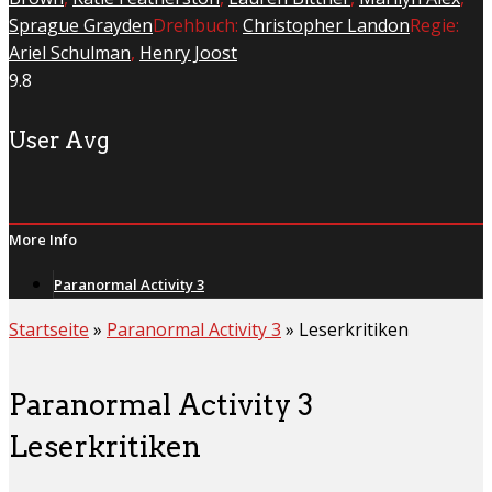
Sprague Grayden
Drehbuch:
Christopher Landon
Regie:
Ariel Schulman
,
Henry Joost
9.8
User Avg
More Info
Paranormal Activity 3
Startseite
»
Paranormal Activity 3
»
Leserkritiken
Paranormal Activity 3
Leserkritiken