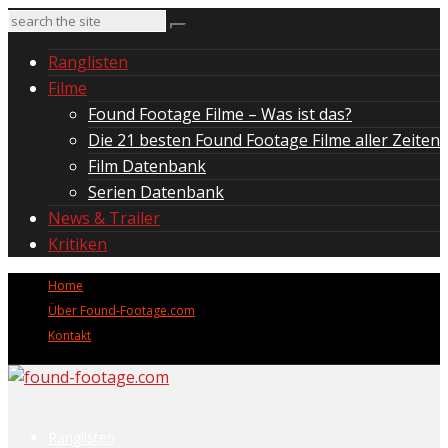
Ranglisten
Filme
Found Footage Filme – Was ist das?
Die 21 besten Found Footage Filme aller Zeiten
Film Datenbank
Serien Datenbank
News & Trailer
Kritiken
Home
Über Found-Footage.com
Kontakt
Ranglisten