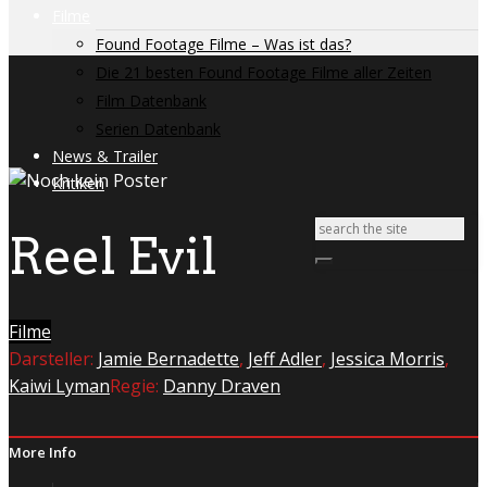
Filme
Found Footage Filme – Was ist das?
Die 21 besten Found Footage Filme aller Zeiten
Film Datenbank
Serien Datenbank
News & Trailer
Kritiken
Reel Evil
Filme
Darsteller:
Jamie Bernadette
,
Jeff Adler
,
Jessica Morris
,
Kaiwi Lyman
Regie:
Danny Draven
More Info