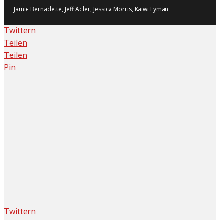
Jamie Bernadette
,
Jeff Adler
,
Jessica Morris
,
Kaiwi Lyman
Twittern
Teilen
Teilen
Pin
Twittern