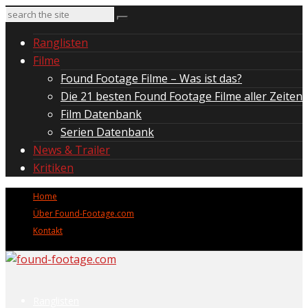
Ranglisten
Filme
Found Footage Filme – Was ist das?
Die 21 besten Found Footage Filme aller Zeiten
Film Datenbank
Serien Datenbank
News & Trailer
Kritiken
Home
Über Found-Footage.com
Kontakt
Ranglisten