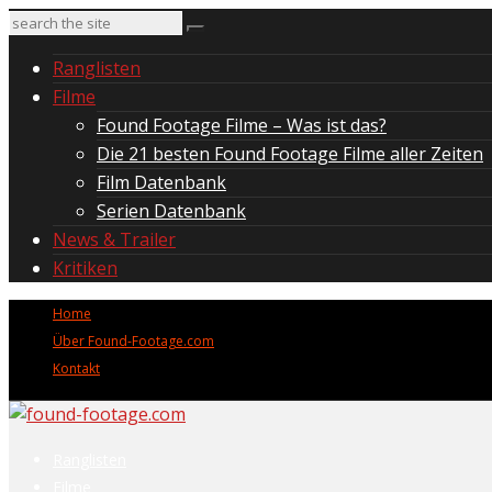
Ranglisten
Filme
Found Footage Filme – Was ist das?
Die 21 besten Found Footage Filme aller Zeiten
Film Datenbank
Serien Datenbank
News & Trailer
Kritiken
Home
Über Found-Footage.com
Kontakt
Ranglisten
Filme