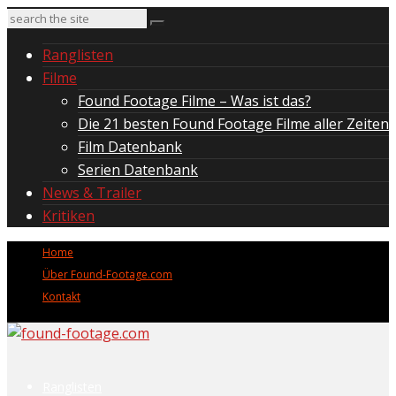
Ranglisten
Filme
Found Footage Filme – Was ist das?
Die 21 besten Found Footage Filme aller Zeiten
Film Datenbank
Serien Datenbank
News & Trailer
Kritiken
Home
Über Found-Footage.com
Kontakt
Ranglisten