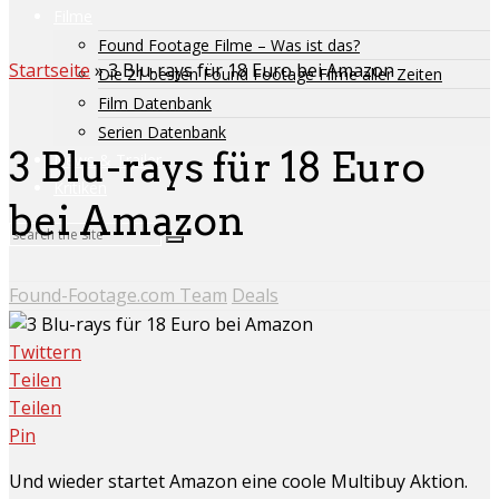
Filme
Found Footage Filme – Was ist das?
Startseite
»
3 Blu-rays für 18 Euro bei Amazon
Die 21 besten Found Footage Filme aller Zeiten
Film Datenbank
Serien Datenbank
3 Blu-rays für 18 Euro
News & Trailer
Kritiken
bei Amazon
Found-Footage.com Team
Deals
Twittern
Teilen
Teilen
Pin
Und wieder startet Amazon eine coole Multibuy Aktion.