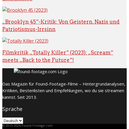
„Brooklyn 45“-Kritik: Von Geistern, Nazis und
Patriotismus-Irrsinn
Filmkritik „Totally Killer“ (2023): „Scream“
meets „Back to the Future“!
Das Magazin für Found-Footage-Filme – Hintergrundanalysen,
Kritiken, Bestenlisten und Empfehlungen, wo du sie streamen
kannst. Seit 2013.
Sprache
Sprache
© 2013-2026 Found-Footage.com