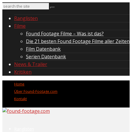
Ranglisten
Filme
Found Footage Filme – Was ist das?
Die 21 besten Found Footage Filme aller Zeiten
Film Datenbank
Serien Datenbank
News & Trailer
Kritiken
Home
Über Found-Footage.com
Kontakt
Ranglisten