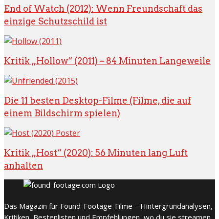
End of Watch (2012): Wenn Freundschaft das
einzige Schutzschild ist
Kritik „Hollow“ (2011) – 84 Minuten Langeweile
Die 11 besten Desktop-Filme (Filme, die auf
einem Bildschirm spielen)
Kritik „Host“ (2020): 56 Minuten lang Luft
anhalten
Das Magazin für Found-Footage-Filme – Hintergrundanalysen,
Kritiken, Bestenlisten und Empfehlungen, wo du sie streamen