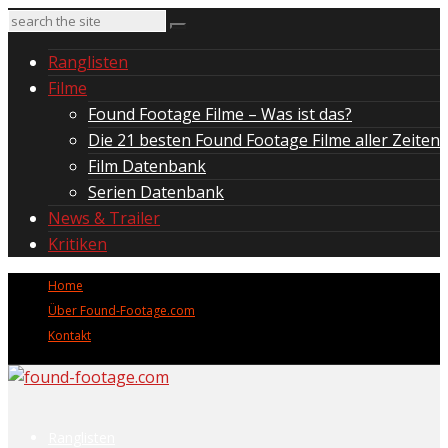
Ranglisten
Filme
Found Footage Filme – Was ist das?
Die 21 besten Found Footage Filme aller Zeiten
Film Datenbank
Serien Datenbank
News & Trailer
Kritiken
Home
Über Found-Footage.com
Kontakt
Ranglisten