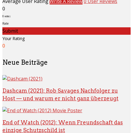
Average User Rating
Write A Review
0 User Reviews
0
0
votes
Rate
Submit
Your Rating
0
Neue Beiträge
Dashcam (2021): Rob Savages Nachfolger zu
Host — und warum er nicht ganz überzeugt
End of Watch (2012): Wenn Freundschaft das
einzige Schutzschild ist