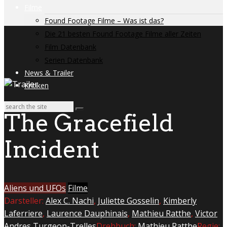
Filme
Found Footage Filme – Was ist das?
Die 21 besten Found Footage Filme aller Zeiten
Film Datenbank
Serien Datenbank
News & Trailer
Kritiken
The Gracefield
Incident
Aliens und UFOs
Filme
Darsteller:
Alex C. Nachi
,
Juliette Gosselin
,
Kimberly
Laferriere
,
Laurence Dauphinais
,
Mathieu Ratthe
,
Victor
Andres Turgeon-Trelles
Drehbuch:
Mathieu Ratthe
Regie: