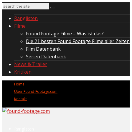
Ranglisten
Filme
Found Footage Filme – Was ist das?
Die 21 besten Found Footage Filme aller Zeiten
Film Datenbank
Serien Datenbank
News & Trailer
Kritiken
Home
Über Found-Footage.com
Kontakt
Ranglisten