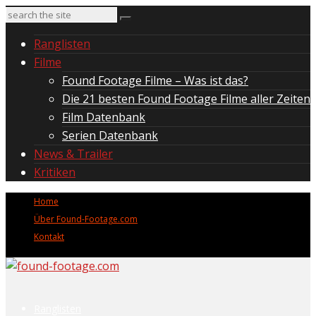
Ranglisten
Filme
Found Footage Filme – Was ist das?
Die 21 besten Found Footage Filme aller Zeiten
Film Datenbank
Serien Datenbank
News & Trailer
Kritiken
Home
Über Found-Footage.com
Kontakt
Ranglisten