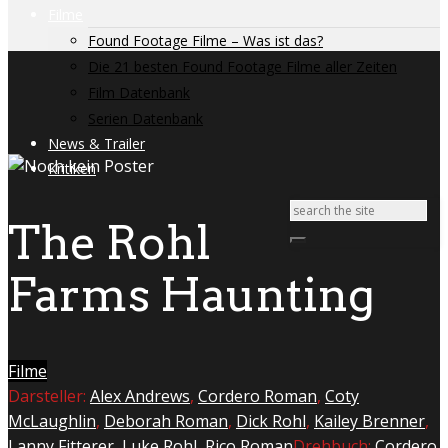
Filme
Found Footage Filme – Was ist das?
Die 21 besten Found Footage Filme aller Zeiten
Film Datenbank
Serien Datenbank
News & Trailer
Kritiken
The Rohl
Farms Haunting
Filme
Darsteller:
Alex Andrews
,
Cordero Roman
,
Coty
McLaughlin
,
Deborah Roman
,
Dick Rohl
,
Kailey Brenner
,
Lanny Fitterer
,
Luke Rohl
,
Rico Roman
Drehbuch:
Cordero