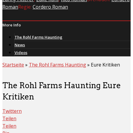
Roman
Regie:
Cordero Roman
More Info
The Rohl Farms Haunting
News
Videos
Startseite
»
The Rohl Farms Haunting
»
Eure Kritiken
The Rohl Farms Haunting Eure
Kritiken
Twittern
Teilen
Teilen