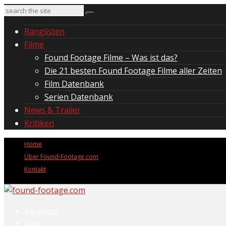
Ranglisten
Filme
Found Footage Filme – Was ist das?
Die 21 besten Found Footage Filme aller Zeiten
Film Datenbank
Serien Datenbank
News & Trailer
Kritiken
Home
Über Found-Footage.com
Kontakt
Ranglisten
Filme