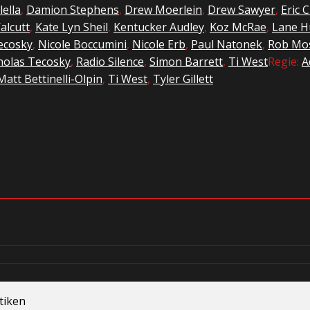
lella
,
Damion Stephens
,
Drew Moerlein
,
Drew Sawyer
,
Eric C
alcutt
,
Kate Lyn Sheil
,
Kentucker Audley
,
Koz McRae
,
Lane H
ecosky
,
Nicole Boccumini
,
Nicole Erb
,
Paul Natonek
,
Rob Mo
holas Tecosky
,
Radio Silence
,
Simon Barrett
,
Ti West
Regie:
A
Matt Bettinelli-Olpin
,
Ti West
,
Tyler Gillett
tiken