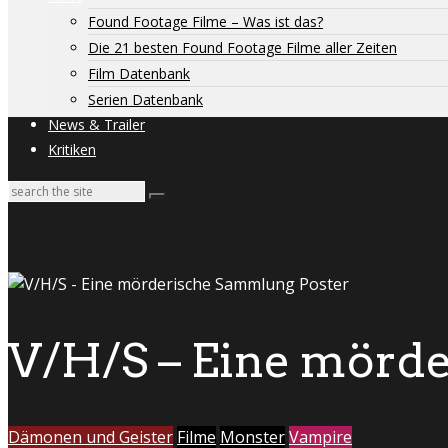
Found Footage Filme – Was ist das?
Die 21 besten Found Footage Filme aller Zeiten
Film Datenbank
Serien Datenbank
News & Trailer
Kritiken
V/H/S – Eine mörd
Dämonen und Geister
Filme
Monster
Vampire