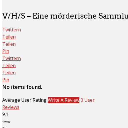
V/H/S – Eine mörderische Sammlu
Twittern
Teilen
Teilen
Pin
Twittern
Teilen
Teilen
Pin
No items found.
Average User Rating
Write A Review
0 User
Reviews
9.1
4
votes