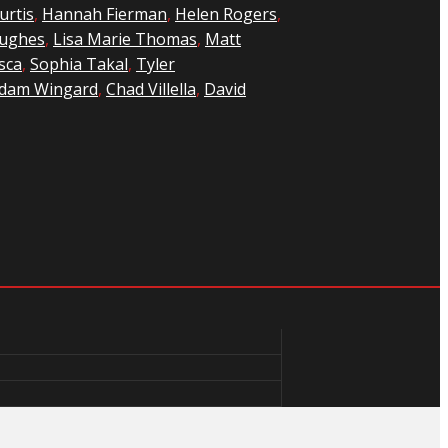
urtis
,
Hannah Fierman
,
Helen Rogers
,
ughes
,
Lisa Marie Thomas
,
Matt
sca
,
Sophia Takal
,
Tyler
dam Wingard
,
Chad Villella
,
David