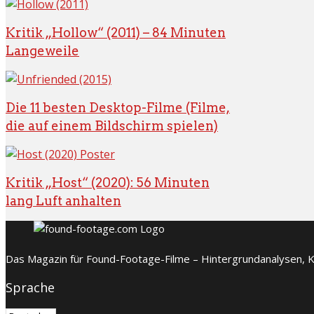
Kritik „Hollow“ (2011) – 84 Minuten
Langeweile
Die 11 besten Desktop-Filme (Filme,
die auf einem Bildschirm spielen)
Kritik „Host“ (2020): 56 Minuten
lang Luft anhalten
Das Magazin für Found-Footage-Filme – Hintergrundanalysen, Kr
Sprache