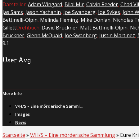
Darsteller:
Adam Wingard
,
Bilal Mir
,
Calvin Reeder
,
Chad Vil
Jas Sams
,
Jason Yachanin
,
Joe Swanberg
,
Joe Sykes
,
John W
Bettinelli-Olpin
,
Melinda Fleming
,
Mike Donlan
,
Nicholas T
Gillett
Drehbuch:
David Bruckner
,
Matt Bettinelli-Olpin
,
Nic
Bruckner
,
Glenn McQuaid
,
Joe Swanberg
,
Justin Martinez
,
9.1
User Avg
More Info
V/H/S – Eine mörderische Samml...
Images
News
Startseite
»
V/H/S – Eine mörderische Sammlung
»
Eure Kri