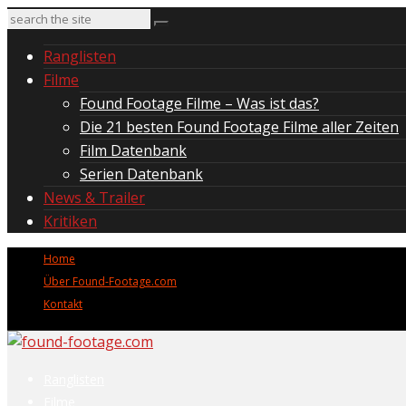
Ranglisten
Filme
Found Footage Filme – Was ist das?
Die 21 besten Found Footage Filme aller Zeiten
Film Datenbank
Serien Datenbank
News & Trailer
Kritiken
Home
Über Found-Footage.com
Kontakt
Ranglisten
Filme