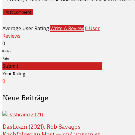
Average User Rating
Write A Review
0 User
Reviews
0
0
votes
Rate
Submit
Your Rating
0
Neue Beiträge
Dashcam (2021): Rob Savages
Nachfolger zu Host — und warum er