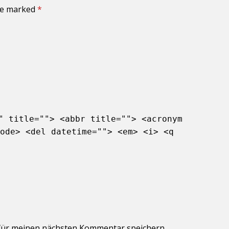
are marked
*
" title=""> <abbr title=""> <acronym
ode> <del datetime=""> <em> <i> <q
für meinen nächsten Kommentar speichern.