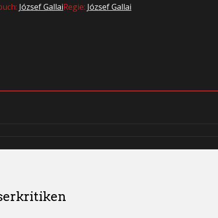
buch:
József Gallai
Regie:
József Gallai
serkritiken