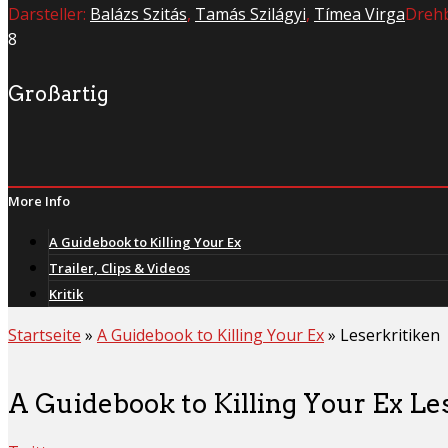
Darsteller:
Balázs Szitás
,
Tamás Szilágyi
,
Tímea Virga
Dreh
8
Großartig
More Info
A Guidebook to Killing Your Ex
Trailer, Clips & Videos
Kritik
Startseite
»
A Guidebook to Killing Your Ex
»
Leserkritiken
A Guidebook to Killing Your Ex Le