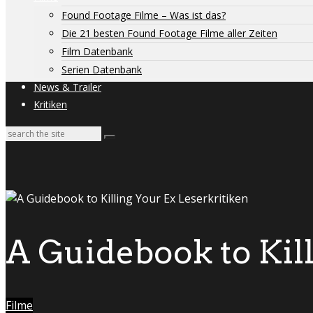
Found Footage Filme – Was ist das?
Die 21 besten Found Footage Filme aller Zeiten
Film Datenbank
Serien Datenbank
News & Trailer
Kritiken
A Guidebook to Kil
Filme