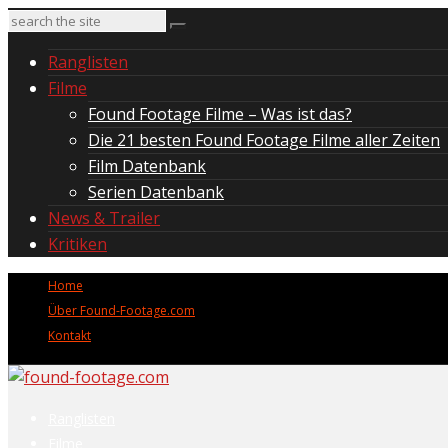
Ranglisten
Filme
Found Footage Filme – Was ist das?
Die 21 besten Found Footage Filme aller Zeiten
Film Datenbank
Serien Datenbank
News & Trailer
Kritiken
Home
Über Found-Footage.com
Kontakt
Ranglisten
Filme