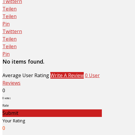
Twittern
Teilen
Teilen
Pin
Twittern
Teilen
Teilen
Pin
No items found.
Average User Rating
Write A Review
0 User
Reviews
0
0
votes
Rate
Submit
Your Rating
0