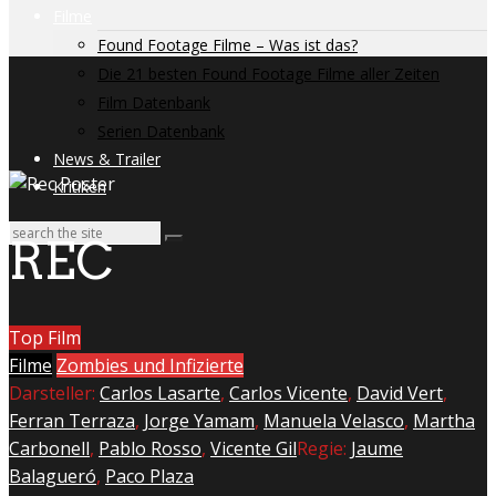
Filme
Found Footage Filme – Was ist das?
Die 21 besten Found Footage Filme aller Zeiten
Film Datenbank
Serien Datenbank
News & Trailer
Kritiken
REC
Top Film
Filme
Zombies und Infizierte
Darsteller:
Carlos Lasarte
,
Carlos Vicente
,
David Vert
,
Ferran Terraza
,
Jorge Yamam
,
Manuela Velasco
,
Martha
Carbonell
,
Pablo Rosso
,
Vicente Gil
Regie:
Jaume
Balagueró
,
Paco Plaza