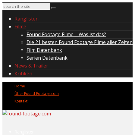
Ranglisten
Filme
Found Footage Filme – Was ist das?
Die 21 besten Found Footage Filme aller Zeiten
Film Datenbank
Serien Datenbank
News & Trailer
Kritiken
Home
Über Found-Footage.com
Kontakt
Ranglisten