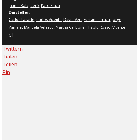
Jaume Balagueró
,
Paco Plaza
Darsteller:
Carlos Lasarte
,
Carlos Vicente
,
David Vert
,
Ferran Terraza
,
Jorge
Yamam
,
Manuela Velasco
,
Martha Carbonell
,
Pablo Rosso
,
Vicente
Gil
Twittern
Teilen
Teilen
Pin