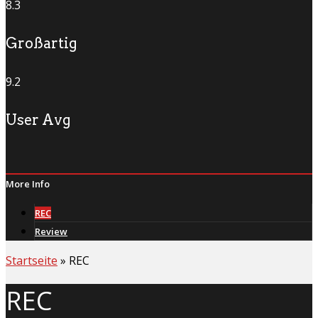
8.3
Großartig
9.2
User Avg
More Info
REC
Review
Startseite
»
REC
REC