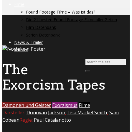
Filme
Found Footage Filme – Was ist das?
Die 21 besten Found Footage Filme aller Zeiten
Film Datenbank
Serien Datenbank
News & Trailer
Kritiken
The
Exorcism Tapes
Dämonen und Geister
Exorzismus
Filme
Darsteller:
Donovan Jackson
,
Lisa Mackel Smith
,
Sam
Cobean
Regie:
Paul Catalanotto