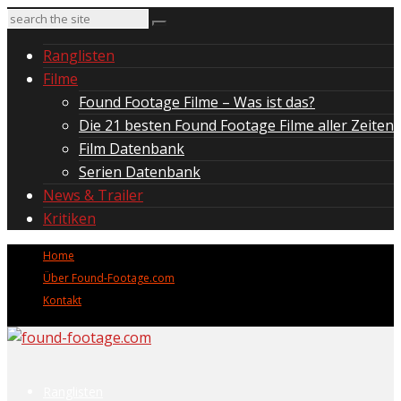
Ranglisten
Filme
Found Footage Filme – Was ist das?
Die 21 besten Found Footage Filme aller Zeiten
Film Datenbank
Serien Datenbank
News & Trailer
Kritiken
Home
Über Found-Footage.com
Kontakt
Ranglisten