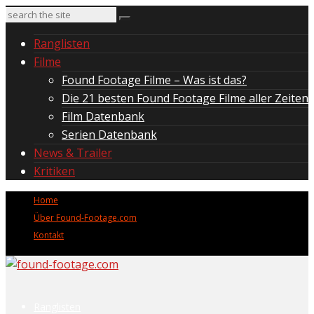
Ranglisten
Filme
Found Footage Filme – Was ist das?
Die 21 besten Found Footage Filme aller Zeiten
Film Datenbank
Serien Datenbank
News & Trailer
Kritiken
Home
Über Found-Footage.com
Kontakt
Ranglisten