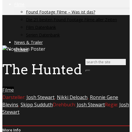
Filme
Found Footage Filme – Was ist das?
Die 21 besten Found Footage Filme aller Zeiten
Film Datenbank
Serien Datenbank
News & Trailer
Kritiken
The Hunted
Filme
Darsteller:
Josh Stewart
,
Nikki Deloach
,
Ronnie Gene
Blevins
,
Skipp Sudduth
Drehbuch:
Josh Stewart
Regie:
Josh
Stewart
More Info