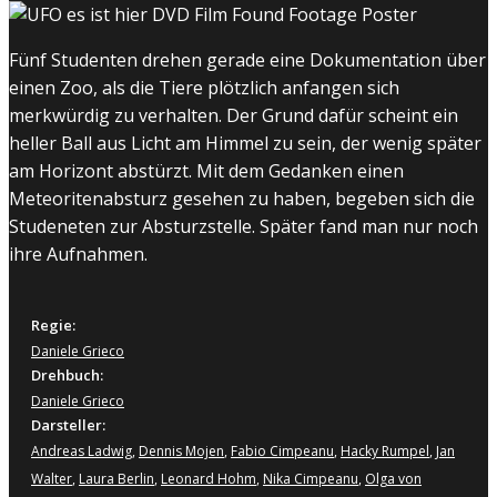
Fünf Studenten drehen gerade eine Dokumentation über
einen Zoo, als die Tiere plötzlich anfangen sich
merkwürdig zu verhalten. Der Grund dafür scheint ein
heller Ball aus Licht am Himmel zu sein, der wenig später
am Horizont abstürzt. Mit dem Gedanken einen
Meteoritenabsturz gesehen zu haben, begeben sich die
Studeneten zur Absturzstelle. Später fand man nur noch
ihre Aufnahmen.
Regie:
Daniele Grieco
Drehbuch:
Daniele Grieco
Darsteller:
Andreas Ladwig
,
Dennis Mojen
,
Fabio Cimpeanu
,
Hacky Rumpel
,
Jan
Walter
,
Laura Berlin
,
Leonard Hohm
,
Nika Cimpeanu
,
Olga von