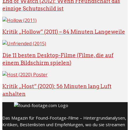
End of Watch (2012): Wenn Freundschaft das
einzige Schutzschild ist
Kritik „Hollow“ (2011) – 84 Minuten Langeweile
Die 11 besten Desktop-Filme (Filme, die auf
einem Bildschirm spielen)
Kritik „Host“ (2020): 56 Minuten lang Luft
anhalten
Das Magazin für Found-Footage-Filme – Hintergrundanalysen,
Kritiken, Bestenlisten und Empfehlungen, wo du sie streamen