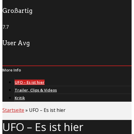
Großartig
7.7
User Avg
More Info
UFO – Es ist hier
Trailer, Clips & Videos
Kritik
Startseite
»
UFO – Es ist hier
UFO – Es ist hier