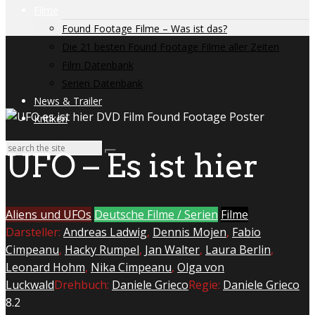
Filme
Found Footage Filme – Was ist das?
Die 21 besten Found Footage Filme aller Zeiten
Film Datenbank
Serien Datenbank
News & Trailer
Kritiken
UFO – Es ist hier
Aliens und UFOs
Deutsche Filme / Serien
Filme
Darsteller:
Andreas Ladwig
,
Dennis Mojen
,
Fabio
Cimpeanu
,
Hacky Rumpel
,
Jan Walter
,
Laura Berlin
,
Leonard Hohm
,
Nika Cimpeanu
,
Olga von
Luckwald
Drehbuch:
Daniele Grieco
Regie:
Daniele Grieco
8.2