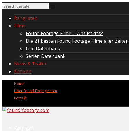
Ranglisten
Filme
Found Footage Filme – Was ist das?
Die 21 besten Found Footage Filme aller Zeiten
Film Datenbank
Serien Datenbank
News & Trailer
Kritiken
Home
Über Found-Footage.com
Kontakt
Ranglisten