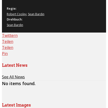
Regie:
Robert Cooley
,
Sean Bardin
Drehbuch:
Sean Bardin
Twittern
Teilen
Teilen
Pin
Latest News
See All News
No items found.
Latest Images