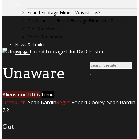
Filme
Found Footage Filme – Was ist das?
Die 21 besten Found Footage Filme aller Zeiten
Film Datenbank
Serien Datenbank
News & Trailer
Kritiken
Unaware
Aliens und UFOs
Filme
Drehbuch:
Sean Bardin
Regie:
Robert Cooley
,
Sean Bardin
7.2
Gut