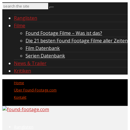
Ranglisten
Filme
Found Footage Filme – Was ist das?
Die 21 besten Found Footage Filme aller Zeiten
Film Datenbank
Serien Datenbank
News & Trailer
Kritiken
Home
Über Found-Footage.com
Kontakt
Ranglisten