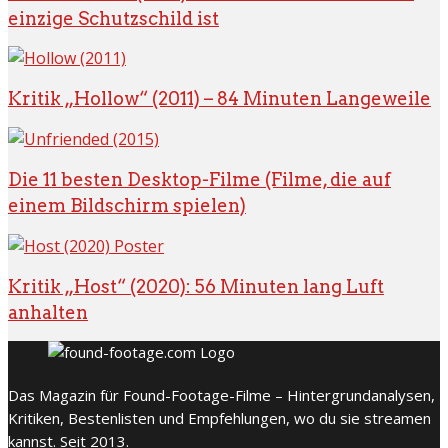
einzige Schutzschild ist
Kritik „Hollow“ (2011) – 84 Minuten Langeweile
Die 11 besten Desktop-Filme (Filme, die auf
einem Bildschirm spielen)
Kritik „Host“ (2020): 56 Minuten lang Luft
anhalten
Das Magazin für Found-Footage-Filme – Hintergrundanalysen,
Kritiken, Bestenlisten und Empfehlungen, wo du sie streamen
kannst. Seit 2013.