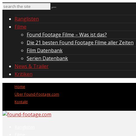
Ranglisten
Filme
Found Footage Filme – Was ist das?
Die 21 besten Found Footage Filme aller Zeiten
Film Datenbank
Serien Datenbank
News & Trailer
Kritiken
Home
Über Found-Footage.com
Kontakt
Ranglisten
Filme