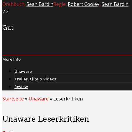
Drehbuch:
Sean Bardin
Regie:
Robert Cooley
,
Sean Bardin
7.2
Gut
More Info
Unaware
Trailer, Clips & Videos
Review
Startseite
»
Unaware
»
Leserkritiken
Unaware Leserkritiken