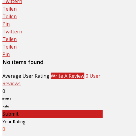
Twittern
Teilen
Teilen
Pin
Twittern
Teilen
Teilen
Pin
No items found.
Average User Rating
Write A Review
0 User
Reviews
0
0
votes
Rate
Submit
Your Rating
0