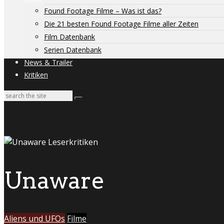
Found Footage Filme – Was ist das?
Die 21 besten Found Footage Filme aller Zeiten
Film Datenbank
Serien Datenbank
News & Trailer
Kritiken
Unaware
Aliens und UFOs
Filme