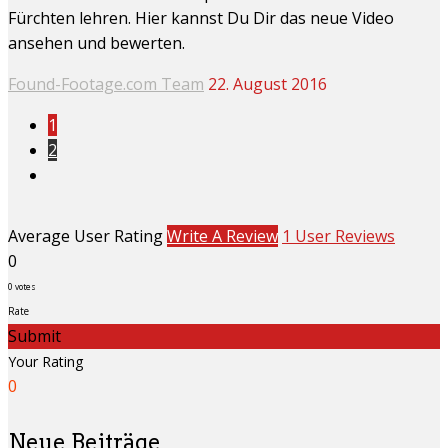
Fürchten lehren. Hier kannst Du Dir das neue Video
ansehen und bewerten.
Found-Footage.com Team
22. August 2016
1
2
Average User Rating
Write A Review
1 User Reviews
0
0
votes
Rate
Submit
Your Rating
0
Neue Beiträge