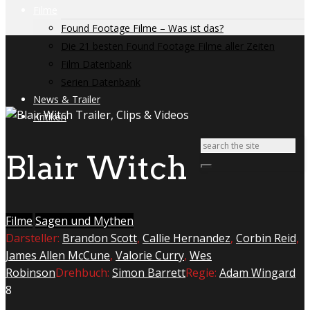
Filme
Found Footage Filme – Was ist das?
Die 21 besten Found Footage Filme aller Zeiten
Film Datenbank
Serien Datenbank
News & Trailer
Kritiken
Blair Witch
Filme
Sagen und Mythen
Darsteller:
Brandon Scott
,
Callie Hernandez
,
Corbin Reid
,
James Allen McCune
,
Valorie Curry
,
Wes
Robinson
Drehbuch:
Simon Barrett
Regie:
Adam Wingard
8