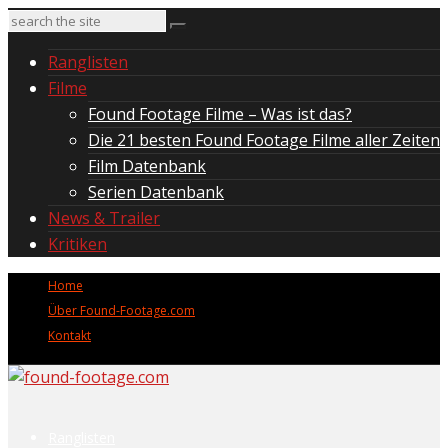
Ranglisten
Filme
Found Footage Filme – Was ist das?
Die 21 besten Found Footage Filme aller Zeiten
Film Datenbank
Serien Datenbank
News & Trailer
Kritiken
Home
Über Found-Footage.com
Kontakt
Ranglisten