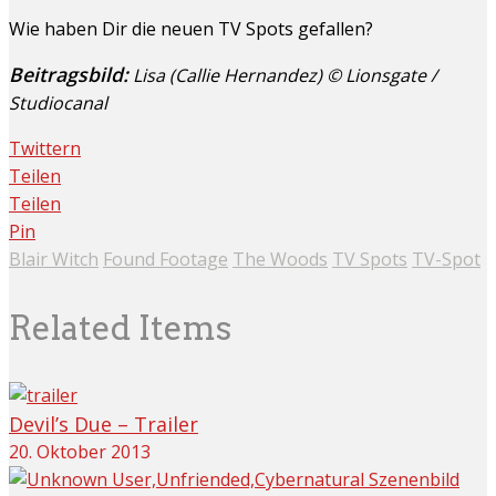
Wie haben Dir die neuen TV Spots gefallen?
Beitragsbild:
Lisa (Callie Hernandez) © Lionsgate /
Studiocanal
Twittern
Teilen
Teilen
Pin
Blair Witch
Found Footage
The Woods
TV Spots
TV-Spot
Related Items
Devil’s Due – Trailer
20. Oktober 2013