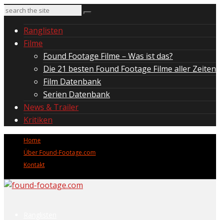
Ranglisten
Filme
Found Footage Filme – Was ist das?
Die 21 besten Found Footage Filme aller Zeiten
Film Datenbank
Serien Datenbank
News & Trailer
Kritiken
Home
Über Found-Footage.com
Kontakt
Ranglisten