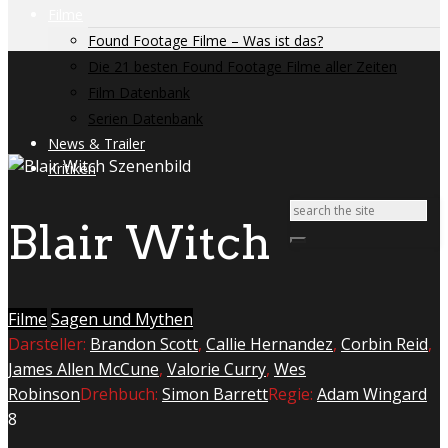
Filme
Found Footage Filme – Was ist das?
Die 21 besten Found Footage Filme aller Zeiten
Film Datenbank
Serien Datenbank
News & Trailer
Kritiken
Blair Witch
Filme
Sagen und Mythen
Darsteller:
Brandon Scott
,
Callie Hernandez
,
Corbin Reid
,
James Allen McCune
,
Valorie Curry
,
Wes
Robinson
Drehbuch:
Simon Barrett
Regie:
Adam Wingard
8