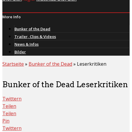
More Info
Bunker of the Dead
Trailer, Clips & Videos
News & Infos
Bilder
Startseite
»
Bunker of the Dead
»
Leserkritiken
Bunker of the Dead Leserkritiken
Twittern
Teilen
Teilen
Pin
Twittern