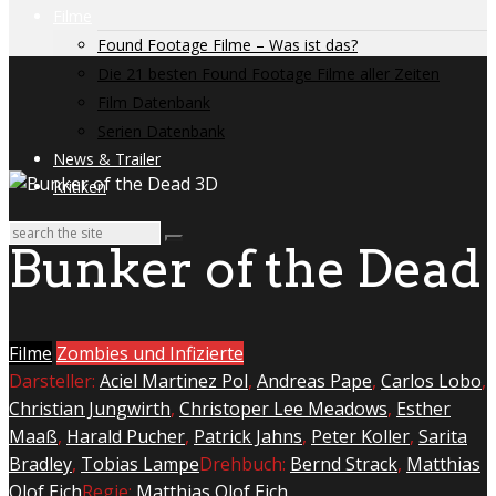
Filme
Found Footage Filme – Was ist das?
Die 21 besten Found Footage Filme aller Zeiten
Film Datenbank
Serien Datenbank
News & Trailer
Kritiken
Bunker of the Dead
Filme
Zombies und Infizierte
Darsteller:
Aciel Martinez Pol
,
Andreas Pape
,
Carlos Lobo
,
Christian Jungwirth
,
Christoper Lee Meadows
,
Esther
Maaß
,
Harald Pucher
,
Patrick Jahns
,
Peter Koller
,
Sarita
Bradley
,
Tobias Lampe
Drehbuch:
Bernd Strack
,
Matthias
Olof Eich
Regie:
Matthias Olof Eich