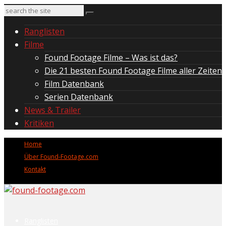
Ranglisten
Filme
Found Footage Filme – Was ist das?
Die 21 besten Found Footage Filme aller Zeiten
Film Datenbank
Serien Datenbank
News & Trailer
Kritiken
Home
Über Found-Footage.com
Kontakt
Ranglisten