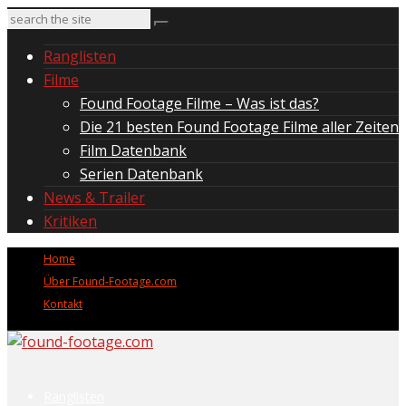
Ranglisten
Filme
Found Footage Filme – Was ist das?
Die 21 besten Found Footage Filme aller Zeiten
Film Datenbank
Serien Datenbank
News & Trailer
Kritiken
Home
Über Found-Footage.com
Kontakt
Ranglisten