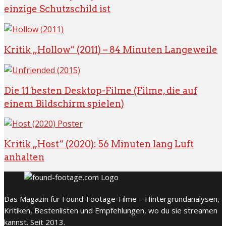
einzige Schutzschild ist
Kritik „Hollow“ (2011) – 84 Minuten Langeweile
Die 11 besten Desktop-Filme (Filme, die auf
einem Bildschirm spielen)
Kritik „Host“ (2020): 56 Minuten lang Luft
anhalten
Das Magazin für Found-Footage-Filme – Hintergrundanalysen,
Kritiken, Bestenlisten und Empfehlungen, wo du sie streamen
kannst. Seit 2013.