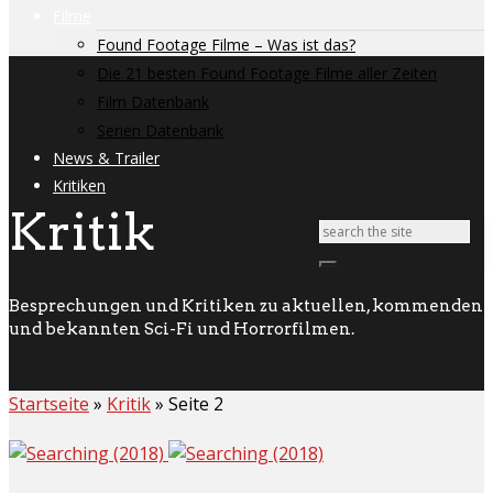
Filme
Found Footage Filme – Was ist das?
Die 21 besten Found Footage Filme aller Zeiten
Film Datenbank
Serien Datenbank
News & Trailer
Kritiken
Kritik
Besprechungen und Kritiken zu aktuellen, kommenden
und bekannten Sci-Fi und Horrorfilmen.
Startseite
»
Kritik
»
Seite 2