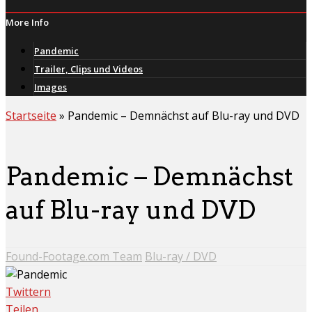
More Info
Pandemic
Trailer, Clips und Videos
Images
Startseite
»
Pandemic – Demnächst auf Blu-ray und DVD
Pandemic – Demnächst
auf Blu-ray und DVD
Found-Footage.com Team
Blu-ray / DVD
Twittern
Teilen