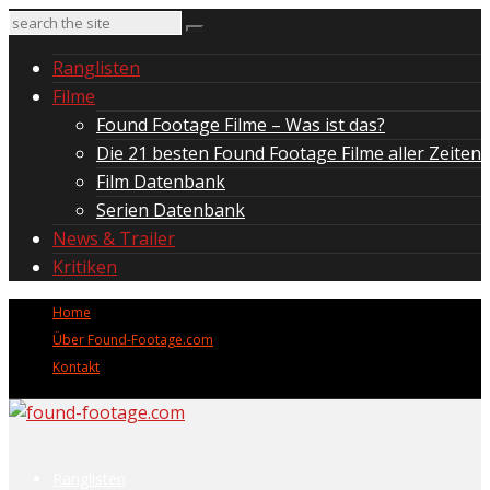
Ranglisten
Filme
Found Footage Filme – Was ist das?
Die 21 besten Found Footage Filme aller Zeiten
Film Datenbank
Serien Datenbank
News & Trailer
Kritiken
Home
Über Found-Footage.com
Kontakt
Ranglisten