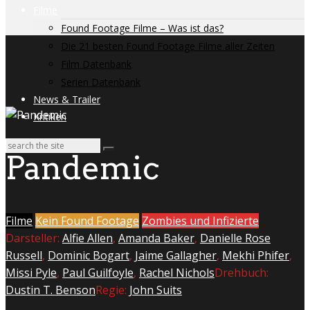
Filme
Found Footage Filme – Was ist das?
Die 21 besten Found Footage Filme aller Zeiten
Film Datenbank
Serien Datenbank
News & Trailer
Kritiken
Pandemic
Filme
Kein Found Footage
Zombies und Infizierte
Darsteller:
Alfie Allen
,
Amanda Baker
,
Danielle Rose
Russell
,
Dominic Bogart
,
Jaime Gallagher
,
Mekhi Phifer
,
Missi Pyle
,
Paul Guilfoyle
,
Rachel Nichols
Drehbuch:
Dustin T. Benson
Regie:
John Suits