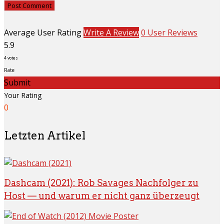
Average User Rating
Write A Review
0 User Reviews
5.9
4
votes
Rate
Submit
Your Rating
0
Letzten Artikel
Dashcam (2021): Rob Savages Nachfolger zu
Host — und warum er nicht ganz überzeugt