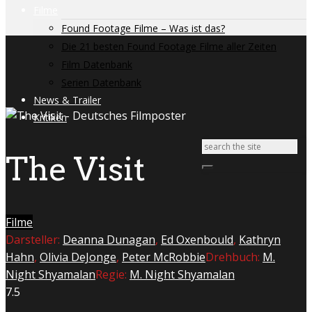
Filme
Found Footage Filme – Was ist das?
Die 21 besten Found Footage Filme aller Zeiten
Film Datenbank
Serien Datenbank
News & Trailer
Kritiken
The Visit
Filme
Darsteller:
Deanna Dunagan
,
Ed Oxenbould
,
Kathryn
Hahn
,
Olivia DeJonge
,
Peter McRobbie
Drehbuch:
M.
Night Shyamalan
Regie:
M. Night Shyamalan
7.5