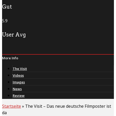
Gut
5.9
User Avg
More Info
The Visit
Videos
Images
News
Review
Startseite
»
The Visit – Das neue deutsche Filmposter ist
da