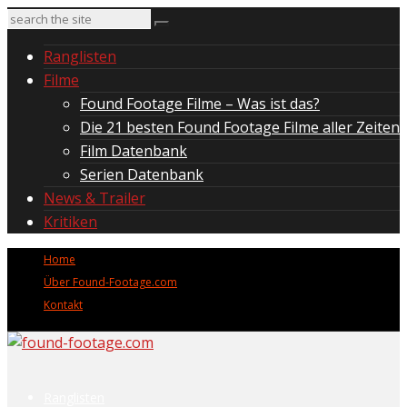
Ranglisten
Filme
Found Footage Filme – Was ist das?
Die 21 besten Found Footage Filme aller Zeiten
Film Datenbank
Serien Datenbank
News & Trailer
Kritiken
Home
Über Found-Footage.com
Kontakt
Ranglisten