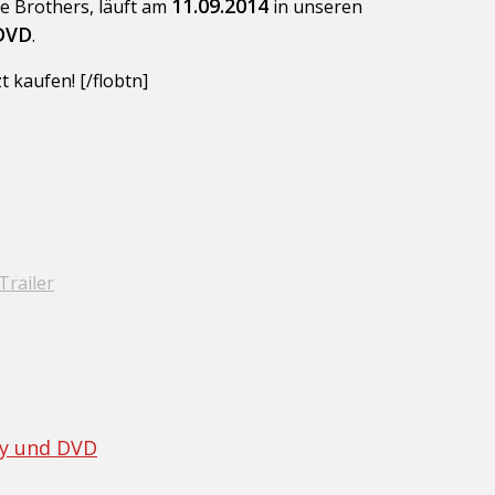
11.09.2014
le Brothers, läuft am
in unseren
 DVD
.
 kaufen! [/flobtn]
Trailer
ray und DVD