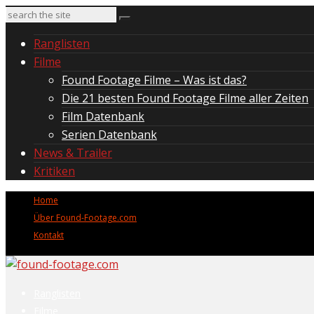
Ranglisten
Filme
Found Footage Filme – Was ist das?
Die 21 besten Found Footage Filme aller Zeiten
Film Datenbank
Serien Datenbank
News & Trailer
Kritiken
Home
Über Found-Footage.com
Kontakt
Ranglisten
Filme