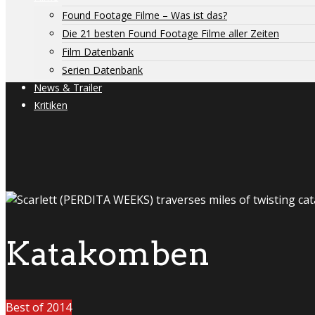
Found Footage Filme – Was ist das?
Die 21 besten Found Footage Filme aller Zeiten
Film Datenbank
Serien Datenbank
News & Trailer
Kritiken
Katakomben
Best of 2014