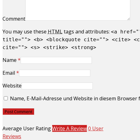
Comment
You may use these
HTML
tags and attributes:
<a href="
title=""> <b> <blockquote cite=""> <cite> <c
cite=""> <s> <strike> <strong>
Name
*
Email
*
Website
Name, E-Mail-Adresse und Website in diesem Browser 
Average User Rating
Write A Review
0 User
Reviews