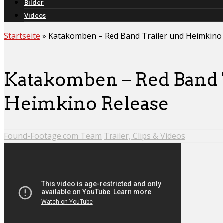
Bilder
Videos
Startseite
»
Katakomben – Red Band Trailer und Heimkino
Katakomben – Red Band 
Heimkino Release
Found-Footage.com Team
Trailer, Clips & Videos