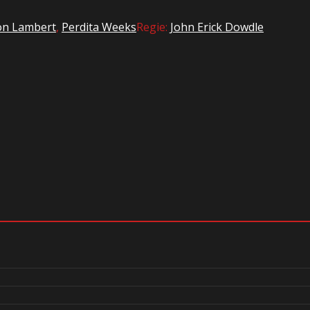
on Lambert
,
Perdita Weeks
Regie:
John Erick Dowdle