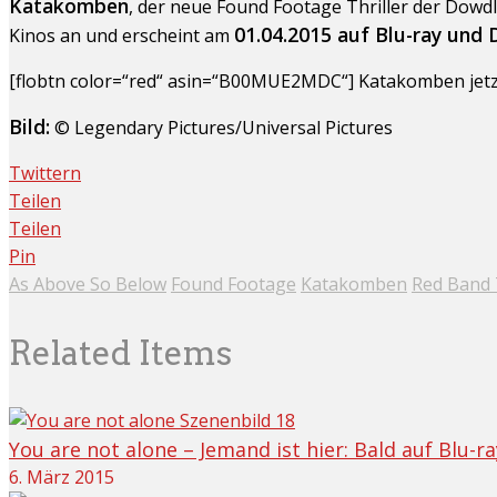
Katakomben
, der neue Found Footage Thriller der Dowd
01.04.2015 auf Blu-ray und
Kinos an und erscheint am
[flobtn color=“red“ asin=“B00MUE2MDC“] Katakomben jetzt
Bild:
© Legendary Pictures/Universal Pictures
Twittern
Teilen
Teilen
Pin
As Above So Below
Found Footage
Katakomben
Red Band 
Related Items
You are not alone – Jemand ist hier: Bald auf Blu-
6. März 2015