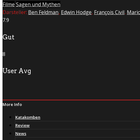
Filme
Sagen und Mythen
Darsteller:
Ben Feldman
,
Edwin Hodge
,
François Civil
,
Mari
7.9
Gut
8
User Avg
More Info
Katakomben
Review
News