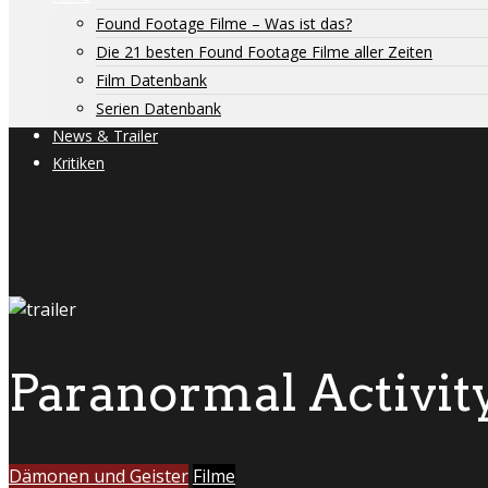
Found Footage Filme – Was ist das?
Die 21 besten Found Footage Filme aller Zeiten
Film Datenbank
Serien Datenbank
News & Trailer
Kritiken
Paranormal Activit
Dämonen und Geister
Filme