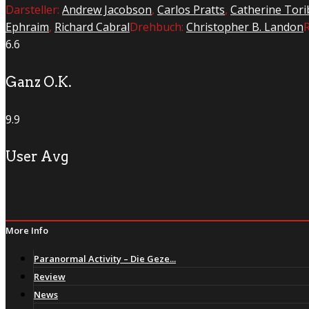
Darsteller:
Andrew Jacobson
,
Carlos Pratts
,
Catherine Tori
Ephraim
,
Richard Cabral
Drehbuch:
Christopher B. Landon
6.6
Ganz O.K.
9.9
User Avg
More Info
Paranormal Activity – Die Geze...
Review
News