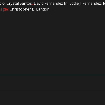
bio
,
Crystal Santos
,
David Fernandez Jr.
,
Eddie J. Fernandez
,
J
Regie:
Christopher B. Landon