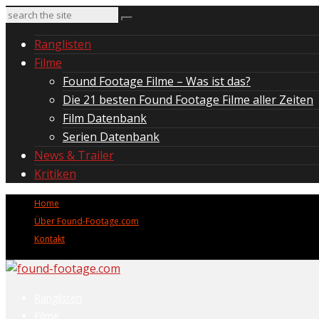
Ranglisten
Filme
Found Footage Filme – Was ist das?
Die 21 besten Found Footage Filme aller Zeiten
Film Datenbank
Serien Datenbank
News & Trailer
Kritiken
Home
Über Found-Footage.com
Kontakt
Ranglisten
Filme