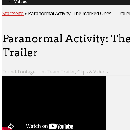
Videos
Startseite
»
Paranormal Activity: The marked Ones – Traile
Paranormal Activity: Th
Trailer
Found-Footage.com Team
Trailer, Clips & Videos