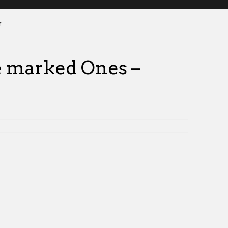
r
e marked Ones –