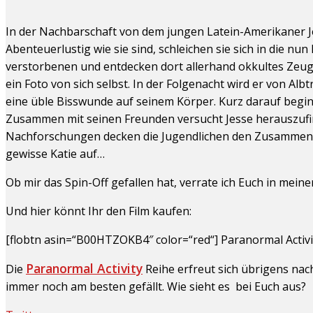
In der Nachbarschaft von dem jungen Latein-Amerikaner Je
Abenteuerlustig wie sie sind, schleichen sie sich in die n
verstorbenen und entdecken dort allerhand okkultes Zeug.
ein Foto von sich selbst. In der Folgenacht wird er von A
eine üble Bisswunde auf seinem Körper. Kurz darauf beginn
Zusammen mit seinen Freunden versucht Jesse herauszufin
Nachforschungen decken die Jugendlichen den Zusammenh
gewisse Katie auf…
Ob mir das Spin-Off gefallen hat, verrate ich Euch in mein
Und hier könnt Ihr den Film kaufen:
[flobtn asin=“B00HTZOKB4″ color=“red“] Paranormal Activi
Paranormal Activity
Die
Reihe erfreut sich übrigens nach
immer noch am besten gefällt. Wie sieht es bei Euch aus?