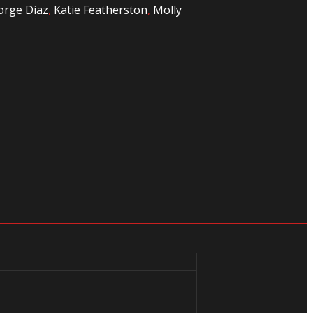
orge Diaz
,
Katie Featherston
,
Molly