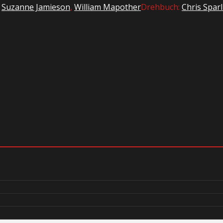
,
Suzanne Jamieson
,
William Mapother
Drehbuch:
Chris Spar