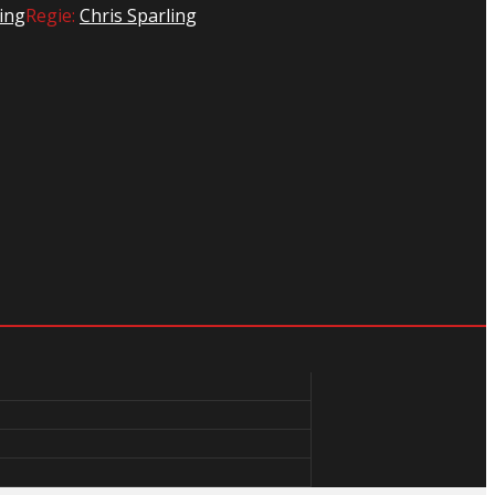
ling
Regie:
Chris Sparling