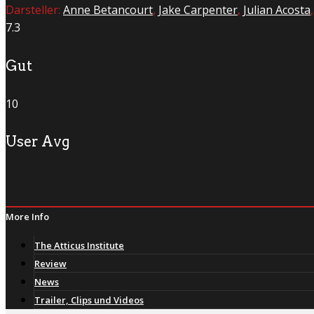
Darsteller:
Anne Betancourt
,
Jake Carpenter
,
Julian Acosta
7.3
Gut
10
User Avg
More Info
The Atticus Institute
Review
News
Trailer, Clips und Videos