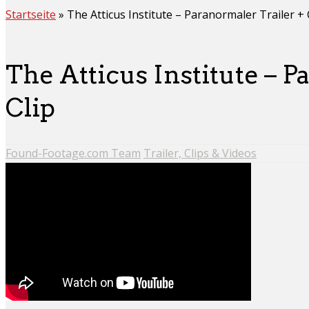
Startseite
»
The Atticus Institute – Paranormaler Trailer + 
The Atticus Institute – 
Clip
Found-Footage.com Team
Trailer, Clips & Videos