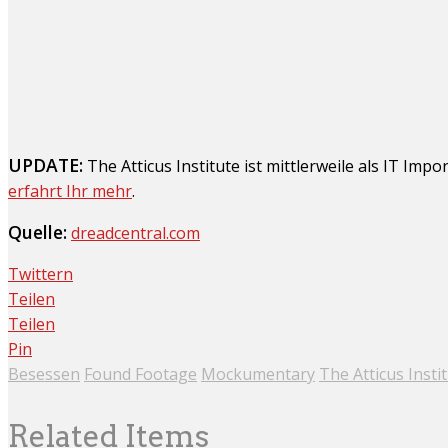
UPDATE:
The Atticus Institute ist mittlerweile als IT Imp
erfahrt Ihr mehr
.
Quelle:
dreadcentral.com
Twittern
Teilen
Teilen
Pin
Besessen
Found Footage
Mockumentary
The Atticus Insti
Related Items