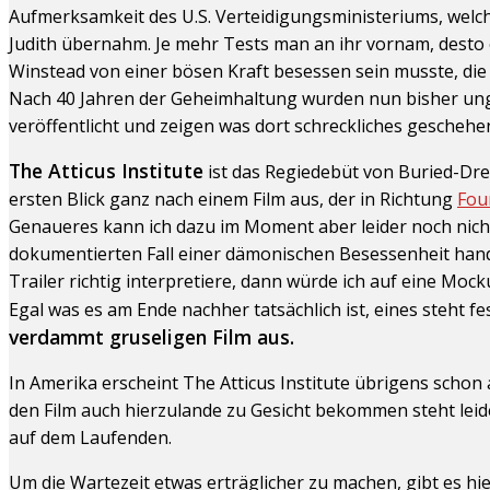
Aufmerksamkeit des U.S. Verteidigungsministeriums, welch
Judith übernahm. Je mehr Tests man an ihr vornam, desto o
Winstead von einer bösen Kraft besessen sein musste, die 
Nach 40 Jahren der Geheimhaltung wurden nun bisher ung
veröffentlicht und zeigen was dort schreckliches geschehen
The Atticus Institute
ist das Regiedebüt von Buried-Dre
ersten Blick ganz nach einem Film aus, der in Richtung
Fou
Genaueres kann ich dazu im Moment aber leider noch nicht
dokumentierten Fall einer dämonischen Besessenheit hande
Trailer richtig interpretiere, dann würde ich auf eine Moc
Egal was es am Ende nachher tatsächlich ist, eines steht fe
verdammt gruseligen Film aus.
In Amerika erscheint The Atticus Institute übrigens schon
den Film auch hierzulande zu Gesicht bekommen steht leider
auf dem Laufenden.
Um die Wartezeit etwas erträglicher zu machen, gibt es hier