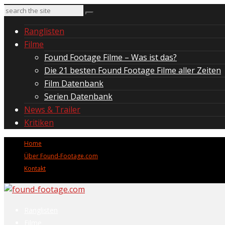
Ranglisten
Filme
Found Footage Filme – Was ist das?
Die 21 besten Found Footage Filme aller Zeiten
Film Datenbank
Serien Datenbank
News & Trailer
Kritiken
Home
Über Found-Footage.com
Kontakt
Ranglisten
Filme