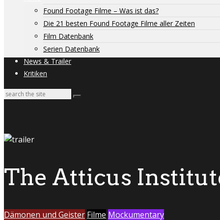
Found Footage Filme – Was ist das?
Die 21 besten Found Footage Filme aller Zeiten
Film Datenbank
Serien Datenbank
News & Trailer
Kritiken
The Atticus Institut
Dämonen und Geister
Filme
Mockumentary