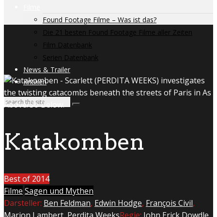
Filme
Found Footage Filme – Was ist das?
Die 21 besten Found Footage Filme aller Zeiten
Film Datenbank
Serien Datenbank
News & Trailer
Kritiken
Katakomben
Best of 2014
Filme
Sagen und Mythen
Darsteller:
Ben Feldman
,
Edwin Hodge
,
François Civil
,
Marion Lambert
,
Perdita Weeks
Regie:
John Erick Dowdle