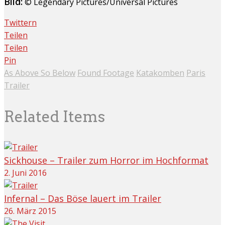
Bild:
© Legendary Pictures/Universal Pictures
Twittern
Teilen
Teilen
Pin
As Above So Below
Found Footage
Katakomben
Paris
Trailer
Related Items
Sickhouse – Trailer zum Horror im Hochformat
2. Juni 2016
Infernal – Das Böse lauert im Trailer
26. März 2015