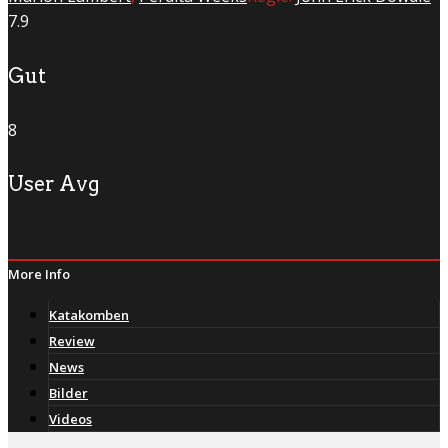
7.9
Gut
8
User Avg
More Info
Katakomben
Review
News
Bilder
Videos