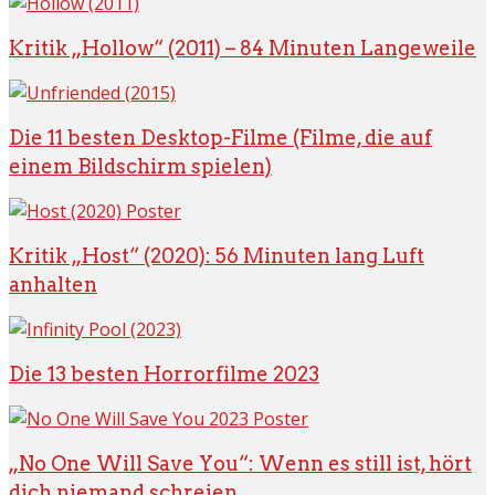
Kritik „Hollow“ (2011) – 84 Minuten Langeweile
Die 11 besten Desktop-Filme (Filme, die auf
einem Bildschirm spielen)
Kritik „Host“ (2020): 56 Minuten lang Luft
anhalten
Die 13 besten Horrorfilme 2023
„No One Will Save You“: Wenn es still ist, hört
dich niemand schreien