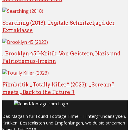
Searching (2018): Digitale Schnitzeljagd der
Extraklasse
„Brooklyn 45“-Kritik: Von Geistern, Nazis und
Patriotismus-Irrsinn
Filmkritik „Totally Killer“ (2023): „Scream“
meets „Back to the Future“!
Das Magazin für Found-Footage-Filme – Hintergrundanalysen,
Kritiken, Bestenlisten und Empfehlungen, wo du sie streamen
kannst. Seit 2013.