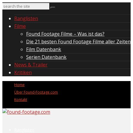
Ranglisten
Filme
Found Footage Filme – Was ist das?
Die 21 besten Found Footage Filme aller Zeiten
Film Datenbank
Serien Datenbank
News & Trailer
Kritiken
Home
Über Found-Footage.com
Kontakt
Ranglisten