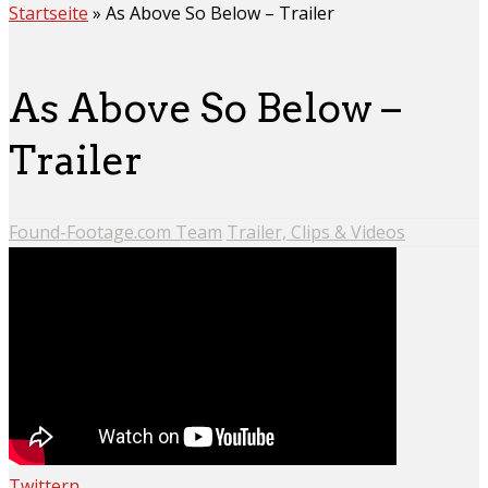
Startseite
»
As Above So Below – Trailer
As Above So Below –
Trailer
Found-Footage.com Team
Trailer, Clips & Videos
Twittern