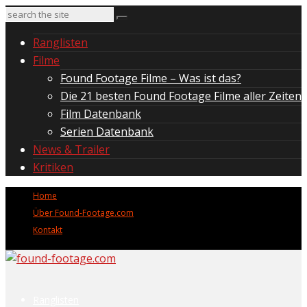
Ranglisten
Filme
Found Footage Filme – Was ist das?
Die 21 besten Found Footage Filme aller Zeiten
Film Datenbank
Serien Datenbank
News & Trailer
Kritiken
Home
Über Found-Footage.com
Kontakt
Ranglisten