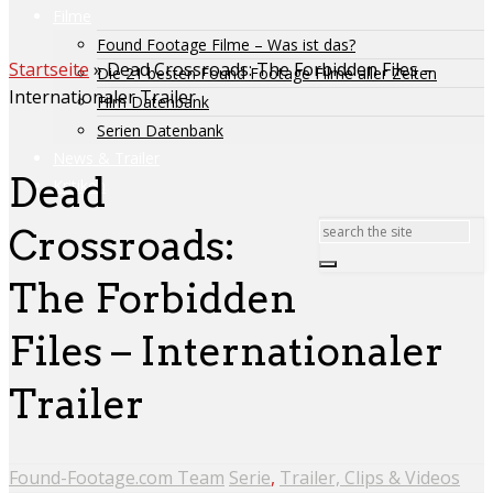
Filme
Found Footage Filme – Was ist das?
Startseite
»
Dead Crossroads: The Forbidden Files –
Die 21 besten Found Footage Filme aller Zeiten
Internationaler Trailer
Film Datenbank
Serien Datenbank
News & Trailer
Dead
Kritiken
Crossroads:
The Forbidden
Files – Internationaler
Trailer
Found-Footage.com Team
Serie
,
Trailer, Clips & Videos